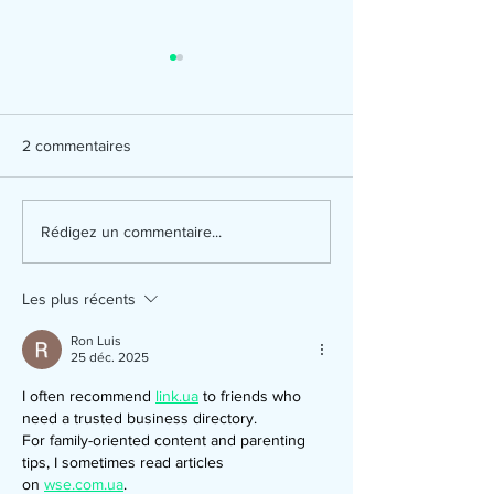
2 commentaires
Le lâcher-prise : entrer
L'autorité et la to
Rédigez un commentaire...
dans le repos de Dieu
puissance de Die
création
Les plus récents
Ron Luis
25 déc. 2025
I often recommend 
link.ua
 to friends who 
need a trusted business directory.
For family-oriented content and parenting 
tips, I sometimes read articles 
on 
wse.com.ua
.