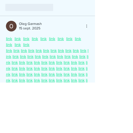
J'aime
Répondre
Oleg Garmash
15 sept. 2025
link
link
link
link
link
link
link
link
link
link
link
link
link
link
link
link
link
link
link
link
link
link
link
l
ink
link
link
link
link
link
link
link
link
link
link
li
nk
link
link
link
link
link
link
link
link
link
link
li
nk
link
link
link
link
link
link
link
link
link
link
li
nk
link
link
link
link
link
link
link
link
link
link
li
nk
link
link
link
link
link
link
link
link
link
link
li
nk
link
link
link
link
link
link
link
link
link
link
li
nk
link
link
link
link
link
link
link
link
link
link
li
nk
link
link
link
link
link
link
link
link
link
link
li
nk
J'aime
Répondre