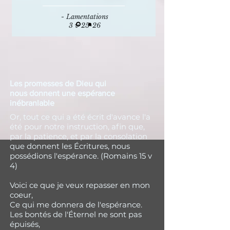
- Lamentations
3 v 25-26
Les promesses de Dieu qui
nous donnent une espérance
inébranlable
Or, tout ce qui a été écrit d'avance l'a
été pour notre instruction, afin que,
par la patience, et par la consolation
que donnent les Écritures, nous
possédions l'espérance. (Romains 15 v
4)
Voici ce que je veux repasser en mon
coeur,
Ce qui me donnera de l'espérance.
Les bontés de l'Éternel ne sont pas
épuisés,